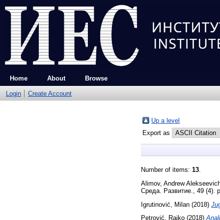
Home
About
Browse
Login
Create Account
Up a level
Export as
Number of items:
13
.
Alimov, Andrew Alekseevic
Среда. Развитие., 49 (4). 
Igrutinović, Milan
(2018)
Ju
Petrović, Rajko
(2018)
Anal