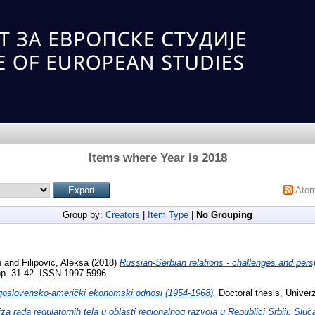
Items where Year is 2018
Ato
Group by:
Creators
|
Item Type
|
No Grouping
h
and
Filipović, Aleksa
(2018)
Russian-Serbian relations - challenges and pers
pp. 31-42. ISSN 1997-5996
goslovensko-američki ekonomski odnosi (1954-1968).
Doctoral thesis, Univerz
iza rada regulatornih tela u oblasti regionalnog razvoja u Republici Srbiji: Slu