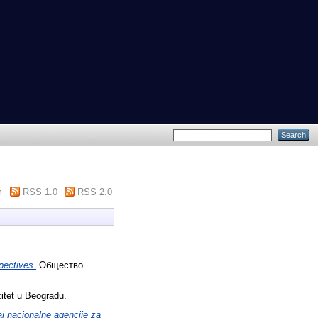
m
RSS 1.0
RSS 2.0
pectives.
Общество.
itet u Beogradu.
čaj nacionalne agencije za