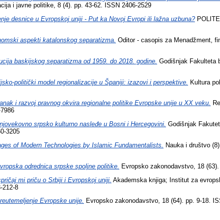
ija i javne politike, 8 (4). pp. 43-62. ISSN 2406-2529
nje desnice u Evropskoj uniji - Put ka Novoj Evropi ili lažna uzbuna?
POLITEIA
omski aspekti katalonskog separatizma.
Oditor - casopis za Menadžment, fina
ucija baskijskog separatizma od 1959. do 2018. godine.
Godišnjak Fakulteta b
ijsko-politički model regionalizacije u Španiji: izazovi i perspektive.
Kultura pol
anak i razvoj pravnog okvira regionalne politike Evropske unije u XX veku.
Rev
-7986
njovekovno srpsko kulturno nasleđe u Bosni i Hercegovini.
Godišnjak Fakuteta
60-3205
ges of Modern Technologies by Islamic Fundamentalists.
Nauka i društvo (8)
vropska odrednica srpske spoljne politike.
Evropsko zakonodavstvo, 18 (63).
spričaj mi priču o Srbiji i Evropskoj uniji.
Akademska knjiga; Institut za evropsk
-212-8
reutemeljenje Evropske unije.
Evropsko zakonodavstvo, 18 (64). pp. 9-18. I