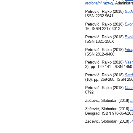
regionalni razvoj.
Administrac
Petrović, Rajko
(2018)
Buđe
ISSN 2232-9641
Petrović, Rajko
(2018)
Ekon
16. ISSN 2217-401X
Petrović, Rajko
(2018)
Evol
ISSN 1821-150X
Petrović, Rajko
(2018)
Istor
ISSN 2812–9466
Petrović, Rajko
(2018)
Nast
3). pp. 129-141. ISSN 1450
Petrović, Rajko
(2018)
Sred
(10). pp. 269-288. ISSN 25
Petrović, Rajko
(2018)
Ussa
0792
Zečević, Slobodan
(2018)
E
Zečević, Slobodan
(2018)
I
Beograd. ISBN 978-86-6263
Zečević, Slobodan
(2018)
P