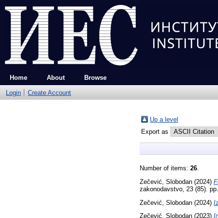
Home
About
Browse
Login
Create Account
Up a level
Export as
Number of items:
26
.
Zečević, Slobodan
(2024)
F
zakonodavstvo, 23 (85). pp
Zečević, Slobodan
(2024)
I
Zečević, Slobodan
(2023)
I