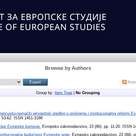
Browse by Authors
Ato
Group by:
Item Type
|
No Grouping
rancusko-nemački ekspertski predlog o proširenju i institucionalnoj reformi Ev
. 53-62. ISSN 1451-3188
zbor Evropske komisije.
Evropsko zakonodavstvo, 23 (86). pp. 11-20. ISSN 1
nstitucionalna budućnost Evropske unije.
Evropsko zakonodavstvo, 22 (84). p