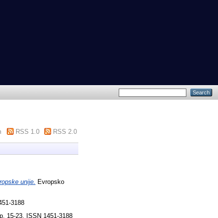
m
RSS 1.0
RSS 2.0
ropske unije.
Evropsko
451-3188
p. 15-23. ISSN 1451-3188