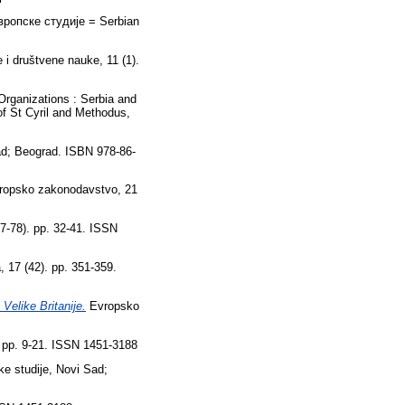
вропске студије = Serbian
 i društvene nauke, 11 (1).
 Organizations : Serbia and
of St Cyril and Methodus,
ad; Beograd. ISBN 978-86-
opsko zakonodavstvo, 21
-78). pp. 32-41. ISSN
, 17 (42). pp. 351-359.
Velike Britanije.
Evropsko
 pp. 9-21. ISSN 1451-3188
e studije, Novi Sad;