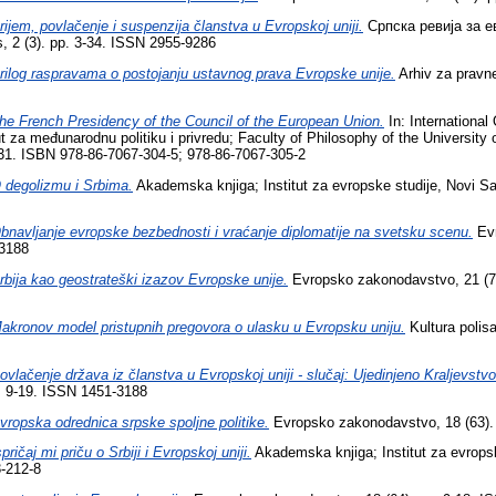
rijem, povlačenje i suspenzija članstva u Evropskoj uniji.
Српска ревија за е
, 2 (3). pp. 3-34. ISSN 2955-9286
rilog raspravama o postojanju ustavnog prava Evropske unije.
Arhiv za pravne
he French Presidency of the Council of the European Union.
In: International
t za međunarodnu politiku i privredu; Faculty of Philosophy of the University 
31. ISBN 978-86-7067-304-5; 978-86-7067-305-2
 degolizmu i Srbima.
Akademska knjiga; Institut za evropske studije, Novi S
bnavljanje evropske bezbednosti i vraćanje diplomatije na svetsku scenu.
Evr
-3188
rbija kao geostrateški izazov Evropske unije.
Evropsko zakonodavstvo, 21 (77
akronov model pristupnih pregovora o ulasku u Evropsku uniju.
Kultura polisa
ovlačenje država iz članstva u Evropskoj uniji - slučaj: Ujedinjeno Kraljevstvo 
. 9-19. ISSN 1451-3188
vropska odrednica srpske spoljne politike.
Evropsko zakonodavstvo, 18 (63).
spričaj mi priču o Srbiji i Evropskoj uniji.
Akademska knjiga; Institut za evropsk
-212-8