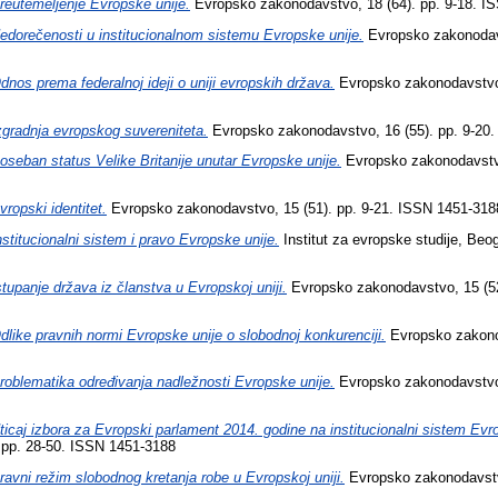
reutemeljenje Evropske unije.
Evropsko zakonodavstvo, 18 (64). pp. 9-18. I
edorečenosti u institucionalnom sistemu Evropske unije.
Evropsko zakonodavs
dnos prema federalnoj ideji o uniji evropskih država.
Evropsko zakonodavstvo,
zgradnja evropskog suvereniteta.
Evropsko zakonodavstvo, 16 (55). pp. 9-20
oseban status Velike Britanije unutar Evropske unije.
Evropsko zakonodavstvo
vropski identitet.
Evropsko zakonodavstvo, 15 (51). pp. 9-21. ISSN 1451-318
nstitucionalni sistem i pravo Evropske unije.
Institut za evropske studije, Be
stupanje država iz članstva u Evropskoj uniji.
Evropsko zakonodavstvo, 15 (52
dlike pravnih normi Evropske unije o slobodnoj konkurenciji.
Evropsko zakonod
roblematika određivanja nadležnosti Evropske unije.
Evropsko zakonodavstvo,
ticaj izbora za Evropski parlament 2014. godine na institucionalni sistem Evr
 pp. 28-50. ISSN 1451-3188
ravni režim slobodnog kretanja robe u Evropskoj uniji.
Evropsko zakonodavstvo