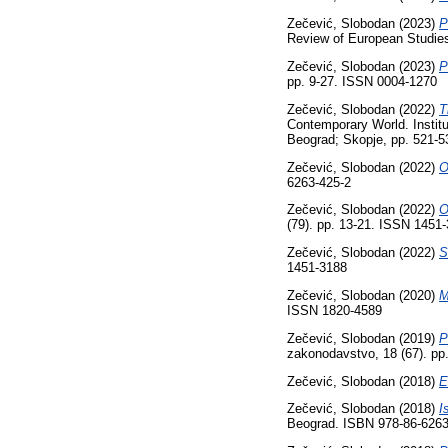
Zečević, Slobodan
(2023)
P
Review of European Studies
Zečević, Slobodan
(2023)
P
pp. 9-27. ISSN 0004-1270
Zečević, Slobodan
(2022)
T
Contemporary World. Institu
Beograd; Skopje, pp. 521-5
Zečević, Slobodan
(2022)
O
6263-425-2
Zečević, Slobodan
(2022)
O
(79). pp. 13-21. ISSN 1451
Zečević, Slobodan
(2022)
S
1451-3188
Zečević, Slobodan
(2020)
M
ISSN 1820-4589
Zečević, Slobodan
(2019)
P
zakonodavstvo, 18 (67). pp
Zečević, Slobodan
(2018)
E
Zečević, Slobodan
(2018)
I
Beograd. ISBN 978-86-6263