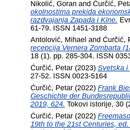
Nikolić, Goran
and
Ćurčić, Pet
okolnostima prekida ekonomsk
razdvajanja Zapada i Kine.
Evr
61-79. ISSN 1451-3188
Antolović, Mihael
and
Ćurčić, 
recepcija Vernera Zombarta (1
18 (1). pp. 285-304. ISSN 035
Ćurčić, Petar
(2023)
Svetska i 
27-52. ISSN 0023-5164
Ćurčić, Petar
(2022)
Frank Bie
Geschichte der Bundesrepubli
2019, 624.
Tokovi istorije, 30
Ćurčić, Petar
(2022)
Freemason
19th to the 21st Centuries, ed