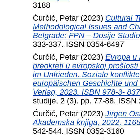
3188
Ćurčić, Petar
(2023)
Cultural 
Methodological Issues and Ch
Belgrade: FPN – Dosije Studio
333-337. ISSN 0354-6497
Ćurčić, Petar
(2023)
Evropa u n
preokreti u evropskoj prošlost
im Unfrieden. Soziale konflikt
europäischen Geschichte und G
Verlag, 2023. ISBN 978-3- 83
studije, 2 (3). pp. 77-88. ISS
Ćurčić, Petar
(2023)
Jirgen Os
Akademska knjiga, 2022, 1165
542-544. ISSN 0352-3160