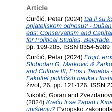
Article
Ćurčić, Petar
(2024)
Da li su k
prijateljskom odnosu? - Duša
eds: Conservatism and Capital
for Political Studies, Belgrade
pp. 199-205. ISSN 0354-5989
Ćurčić, Petar
(2024)
Frojd, ero
Slobodan G. Marković & Žarko T
and Culture ΙΙI, Eros i Tanato
Fakultet političkih nauka i Inst
život, 26. pp. 121-126. ISSN 
Nikolić, Goran
and
Zvezdanovi
(2024)
Kreću li se Zapad i K
uništenju?
Evropsko zakonodav