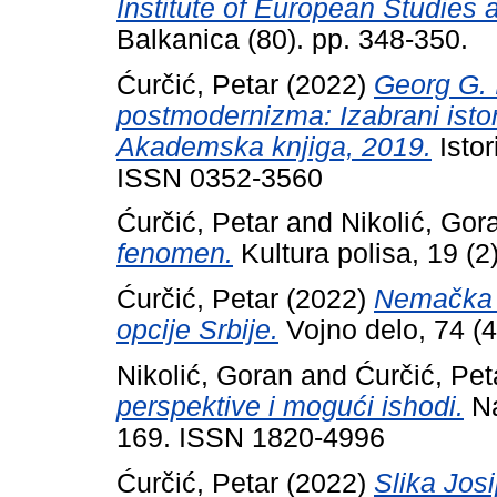
Institute of European Studies
Balkanica (80). pp. 348-350.
Ćurčić, Petar
(2022)
Georg G. 
postmodernizma: Izabrani istor
Akademska knjiga, 2019.
Istor
ISSN 0352-3560
Ćurčić, Petar
and
Nikolić, Gor
fenomen.
Kultura polisa, 19 (
Ćurčić, Petar
(2022)
Nemačka u
opcije Srbije.
Vojno delo, 74 (
Nikolić, Goran
and
Ćurčić, Pet
perspektive i mogući ishodi.
Na
169. ISSN 1820-4996
Ćurčić, Petar
(2022)
Slika Josi