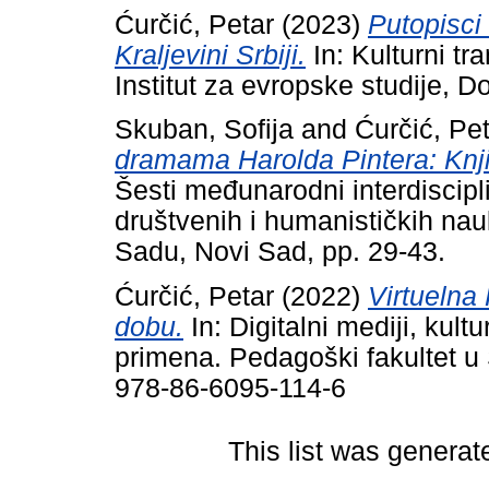
Ćurčić, Petar
(2023)
Putopisci
Kraljevini Srbiji.
In: Kulturni tr
Institut za evropske studije, D
Skuban, Sofija
and
Ćurčić, Pe
dramama Harolda Pintera: Knjiž
Šesti međunarodni interdiscip
društvenih i humanističkih na
Sadu, Novi Sad, pp. 29-43.
Ćurčić, Petar
(2022)
Virtuelna 
dobu.
In: Digitalni mediji, kult
primena. Pedagoški fakultet 
978-86-6095-114-6
This list was genera