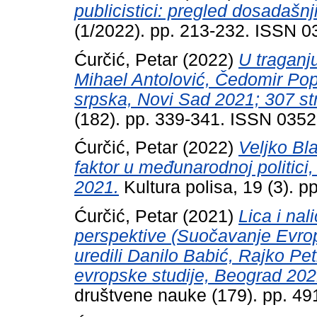
publicistici: pregled dosadašnji
(1/2022). pp. 213-232. ISSN 
Ćurčić, Petar
(2022)
U traganj
Mihael Antolović, Čedomir Popo
srpska, Novi Sad 2021; 307 str
(182). pp. 339-341. ISSN 035
Ćurčić, Petar
(2022)
Veljko Bla
faktor u međunarodnoj politici, 
2021.
Kultura polisa, 19 (3). 
Ćurčić, Petar
(2021)
Lica i nal
perspektive (Suočavanje Evro
uredili Danilo Babić, Rajko Petr
evropske studije, Beograd 2021
društvene nauke (179). pp. 4