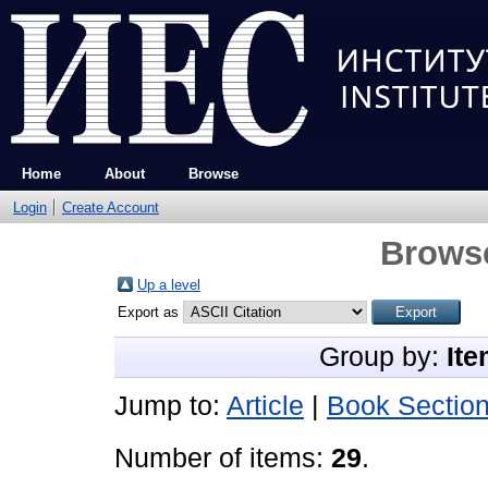
Home
About
Browse
Login
Create Account
Brows
Up a level
Export as
Group by:
Ite
Jump to:
Article
|
Book Sectio
Number of items:
29
.