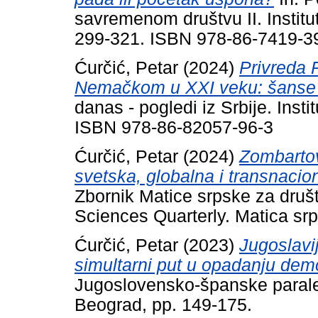
savremenom društvu II. Institut
299-321. ISBN 978-86-7419-3
Ćurčić, Petar
(2024)
Privreda 
Nemačkom u XXI veku: šanse z
danas - pogledi iz Srbije. Inst
ISBN 978-86-82057-96-3
Ćurčić, Petar
(2024)
Zombartov
svetska, globalna i transnacional
Zbornik Matice srpske za druš
Sciences Quarterly. Matica srp
Ćurčić, Petar
(2023)
Jugoslavi
simultarni put u opadanju demokr
Jugoslovensko-španske paralele
Beograd, pp. 149-175.