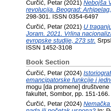
Ćurčić, Petar
(2021)
Nebojša V
revolucija. Beograd: Arhipelag
298-301. ISSN 0354-6497
Ćurčić, Petar
(2021)
U traganj
Joram. 2021. Vrlina nacionalizm
evropske studije, 273 str.
Srpsk
ISSN 1452-3108
Book Section
Ćurčić, Petar
(2024)
Istoriogr
emancipatorske funkcije i jedn
mogu [da promene] društvene
fakultet, Sombor, pp. 151-166.
Ćurčić, Petar
(2024)
Nemačka l
pada ili početak uspona?
In: P